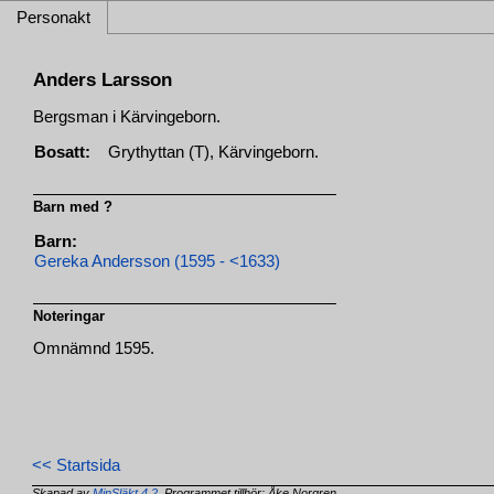
Personakt
Anders Larsson
Bergsman i Kärvingeborn.
Bosatt:
Grythyttan (T), Kärvingeborn.
Barn med ?
Barn:
Gereka Andersson (1595 - <1633)
Noteringar
Omnämnd 1595.
<< Startsida
Skapad av
MinSläkt 4.2
, Programmet tillhör: Åke Norgren