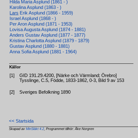
Hilda Maria Asplund (1861 - )
Karolina Asplund (1863 - )
Lars
Erik Asplund (1866 - 1959)
Israel Asplund (1868 - )
Per Aron Asplund (1871 - 1953)
Lovisa Augusta Asplund (1874 - 1881)
Anders Gustav Asplund (1877 - 1877)
Kristina Charlotta Asplund (1879 - 1879)
Gustav Asplund (1880 - 1881)
Anna Sofia Asplund (1881 - 1964)
Källor
[1]
GID 191.29.4200, [Närke och Värmland; Örebro]
Tysslinge, C.5, Födde, 1833-1862, 0-3, Bild 9 av 153
[2]
Sveriges Befolkning 1890
<< Startsida
Skapad av
MinSläkt 4.2
, Programmet tillhör: Åke Norgren