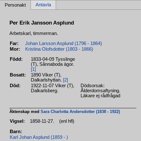
Antavla
Personakt
Per Erik Jansson Asplund
Arbetskarl, timmerman.
Far:
Johan Larsson Asplund (1796 - 1864)
Mor:
Kristina Olofsdotter (1803 - 1866)
Född:
1833-04-09 Tysslinge
(T), Sånnaboda ägor.
[1]
Bosatt:
1890 Viker (T),
Dalkarlshyttan.
[2]
Död:
1922-11-07 Viker (T),
Dödsorsak:
Dalkarlsberg.
Ålderdomsaftyning.
Läkare ej rådfrågad
Äktenskap med
Sara Charlotta Andersdotter (1838 - 1922)
Vigsel:
1858-11-27.
(enl hfl)
Barn:
Karl Johan Asplund (1859 - )