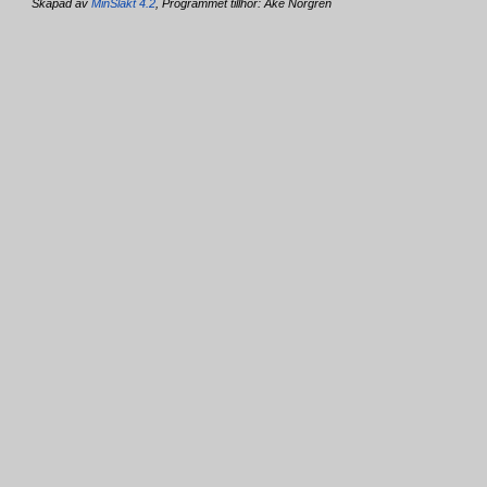
Skapad av
MinSläkt 4.2
, Programmet tillhör: Åke Norgren