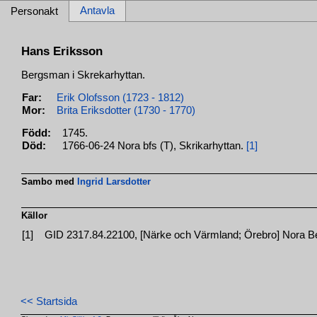
Antavla
Personakt
Hans Eriksson
Bergsman i Skrekarhyttan.
Far:
Erik Olofsson (1723 - 1812)
Mor:
Brita Eriksdotter (1730 - 1770)
Född:
1745.
Död:
1766-06-24 Nora bfs (T), Skrikarhyttan.
[1]
Sambo med
Ingrid Larsdotter
Källor
[1]
GID 2317.84.22100, [Närke och Värmland; Örebro] Nora Ber
<< Startsida