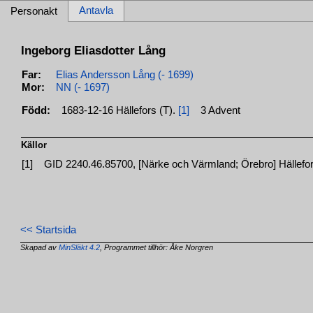
Antavla
Personakt
Ingeborg Eliasdotter Lång
Far:
Elias Andersson Lång (- 1699)
Mor:
NN (- 1697)
Född:
1683-12-16 Hällefors (T).
[1]
3 Advent
Källor
[1]
GID 2240.46.85700, [Närke och Värmland; Örebro] Hällefors
<< Startsida
Skapad av
MinSläkt 4.2
, Programmet tillhör: Åke Norgren