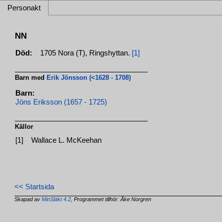
Personakt
NN
Död:
1705 Nora (T), Ringshyttan.
[1]
Barn med
Erik Jönsson (<1628 - 1708)
Barn:
Jöns Eriksson (1657 - 1725)
Källor
[1]
Wallace L. McKeehan
<< Startsida
Skapad av
MinSläkt 4.2
, Programmet tillhör: Åke Norgren