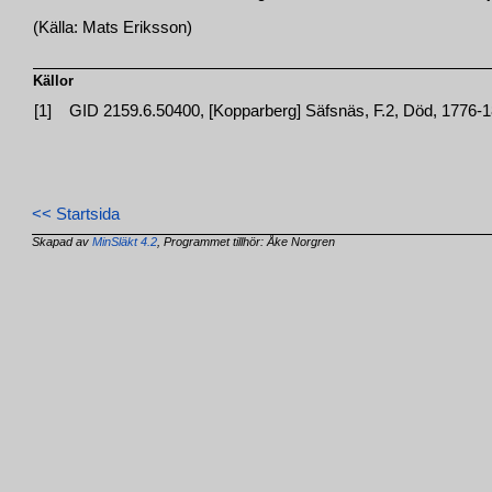
(Källa: Mats Eriksson)
Källor
[1]
GID 2159.6.50400, [Kopparberg] Säfsnäs, F.2, Död, 1776-18
<< Startsida
Skapad av
MinSläkt 4.2
, Programmet tillhör: Åke Norgren