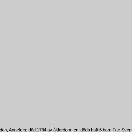
den, Annefors; död 1784 av ålderdom; enl dödb haft 6 barn Far: Sve