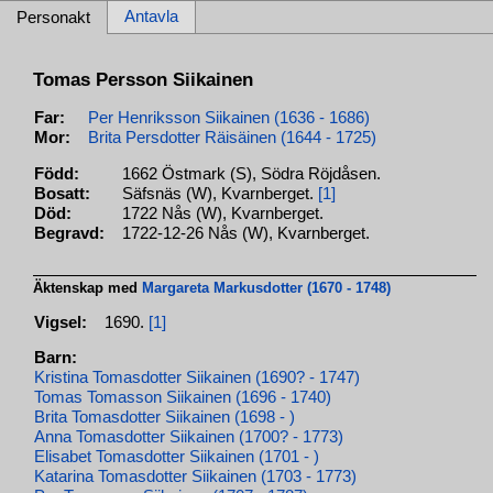
Antavla
Personakt
Tomas Persson Siikainen
Far:
Per Henriksson Siikainen (1636 - 1686)
Mor:
Brita Persdotter Räisäinen (1644 - 1725)
Född:
1662 Östmark (S), Södra Röjdåsen.
Bosatt:
Säfsnäs (W), Kvarnberget.
[1]
Död:
1722 Nås (W), Kvarnberget.
Begravd:
1722-12-26 Nås (W), Kvarnberget.
Äktenskap med
Margareta Markusdotter (1670 - 1748)
Vigsel:
1690.
[1]
Barn:
Kristina Tomasdotter Siikainen (1690? - 1747)
Tomas Tomasson Siikainen (1696 - 1740)
Brita Tomasdotter Siikainen (1698 - )
Anna Tomasdotter Siikainen (1700? - 1773)
Elisabet Tomasdotter Siikainen (1701 - )
Katarina Tomasdotter Siikainen (1703 - 1773)