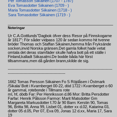
Per Tomasson Siikainen (1707 - 1787)
Eva Tomasdotter Siikainen (1709 - )
Maria Tomasdotter Siikainen (1718 - )
Sara Tomasdotter Siikainen (1719 - )
Noteringar
Ur C.A.Gottlunds"Dagbok öfver dess Resor på Finnskogarne
år 1817": För såder vidpass 120 år sedan kommo hit tvenne
bröder Thomas och Staffan Sikainen,hemma från Fryksände
socken,invid Norska gränsen.Det gamla folket hade vetat
omtala det deras stamfäder skulle hafva bott på ett ställe i
Finland,kalladt Siikasalmi.De bodde båda här först
tillsammans,men då gården brann,skilde de sig.
--------------------------------------------------------------------------------
--------------------------------------------
1662 Tomas Persson Siikainen Fo S Röjdåsen i Östmark
/Sikala/ Bott i Kvarnberget 00-22, död 1722 i Kvarnberget o 60
år gammal, rotebonde i Tillmans rote
ml, hf, dödb Far: Per Henriksson d.86 Mor: Britta Persdotter
Farfar: Henrik Pålsson Farmor: Marit Matsdotter Gm
Margareta Markusdotter f.70 år 90 Barn: Kerstin 90, Tomas
96, Britta 98, Anna 99, Lisbet 01, dotter xx d.02, Katarina 03,
dotter 05 d.05, Per 07, Eva 09, Jonas 12 d.xx, Maria 17, Sara
19