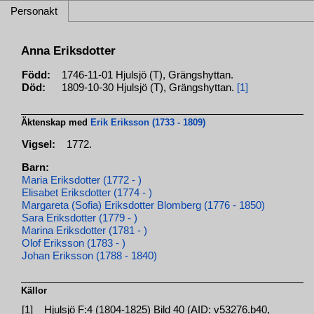
Personakt
Anna Eriksdotter
Född:
1746-11-01 Hjulsjö (T), Grängshyttan.
Död:
1809-10-30 Hjulsjö (T), Grängshyttan.
[1]
Äktenskap med
Erik Eriksson (1733 - 1809)
Vigsel:
1772.
Barn:
Maria Eriksdotter (1772 - )
Elisabet Eriksdotter (1774 - )
Margareta (Sofia) Eriksdotter Blomberg (1776 - 1850)
Sara Eriksdotter (1779 - )
Marina Eriksdotter (1781 - )
Olof Eriksson (1783 - )
Johan Eriksson (1788 - 1840)
Källor
[1]
Hjulsjö F:4 (1804-1825) Bild 40 (AID: v53276.b40,