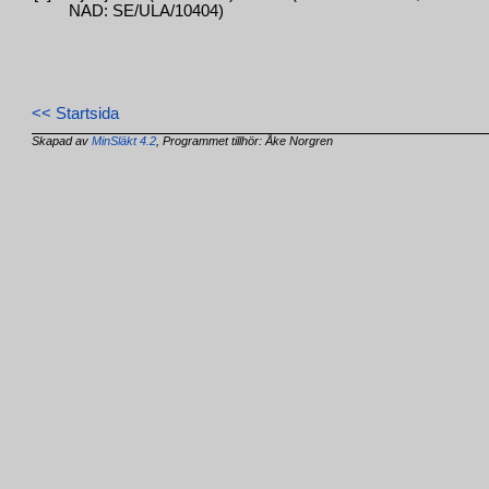
NAD: SE/ULA/10404)
<< Startsida
Skapad av
MinSläkt 4.2
, Programmet tillhör: Åke Norgren