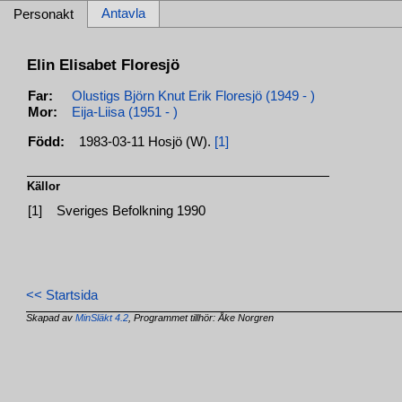
Antavla
Personakt
Elin Elisabet Floresjö
Far:
Olustigs Björn Knut Erik Floresjö (1949 - )
Mor:
Eija-Liisa (1951 - )
Född:
1983-03-11 Hosjö (W).
[1]
Källor
[1]
Sveriges Befolkning 1990
<< Startsida
Skapad av
MinSläkt 4.2
, Programmet tillhör: Åke Norgren