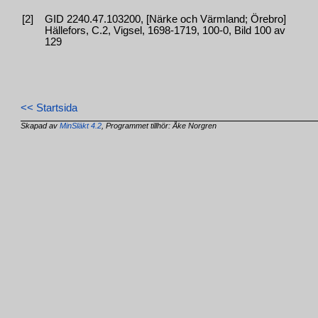
[2]
GID 2240.47.103200, [Närke och Värmland; Örebro]
Hällefors, C.2, Vigsel, 1698-1719, 100-0, Bild 100 av
129
<< Startsida
Skapad av
MinSläkt 4.2
, Programmet tillhör: Åke Norgren