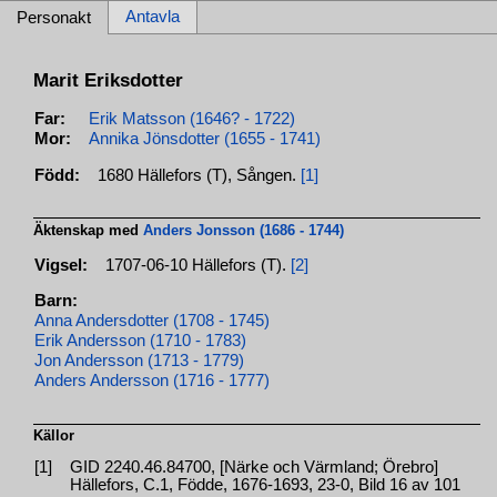
Antavla
Personakt
Marit Eriksdotter
Far:
Erik Matsson (1646? - 1722)
Mor:
Annika Jönsdotter (1655 - 1741)
Född:
1680 Hällefors (T), Sången.
[1]
Äktenskap med
Anders Jonsson (1686 - 1744)
Vigsel:
1707-06-10 Hällefors (T).
[2]
Barn:
Anna Andersdotter (1708 - 1745)
Erik Andersson (1710 - 1783)
Jon Andersson (1713 - 1779)
Anders Andersson (1716 - 1777)
Källor
[1]
GID 2240.46.84700, [Närke och Värmland; Örebro]
Hällefors, C.1, Födde, 1676-1693, 23-0, Bild 16 av 101