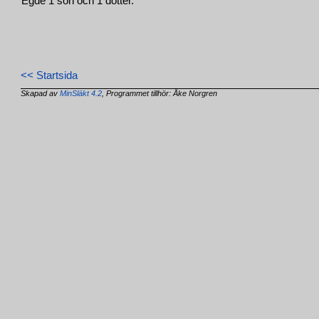
Egde 1 son och 1 dotter.
<< Startsida
Skapad av
MinSläkt 4.2
, Programmet tillhör: Åke Norgren