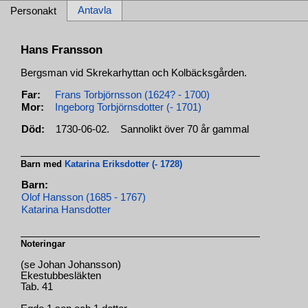
Antavla
Personakt
Hans Fransson
Bergsman vid Skrekarhyttan och Kolbäcksgården.
Far:
Frans Torbjörnsson (1624? - 1700)
Mor:
Ingeborg Torbjörnsdotter (- 1701)
Död:
1730-06-02.
Sannolikt över 70 år gammal
Barn med
Katarina Eriksdotter (- 1728)
Barn:
Olof Hansson (1685 - 1767)
Katarina Hansdotter
Noteringar
(se Johan Johansson)
Ekestubbesläkten
Tab. 41