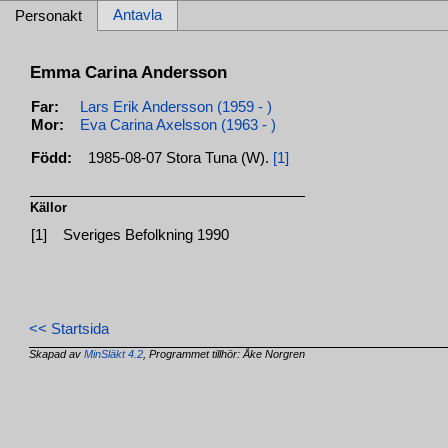
Antavla
Personakt
Emma Carina Andersson
Far:
Lars Erik Andersson (1959 - )
Mor:
Eva Carina Axelsson (1963 - )
Född:
1985-08-07 Stora Tuna (W).
[1]
Källor
[1]
Sveriges Befolkning 1990
<< Startsida
Skapad av
MinSläkt 4.2
, Programmet tillhör: Åke Norgren