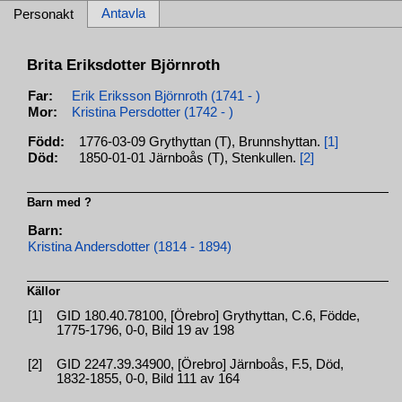
Antavla
Personakt
Brita Eriksdotter Björnroth
Far:
Erik Eriksson Björnroth (1741 - )
Mor:
Kristina Persdotter (1742 - )
Född:
1776-03-09 Grythyttan (T), Brunnshyttan.
[1]
Död:
1850-01-01 Järnboås (T), Stenkullen.
[2]
Barn med ?
Barn:
Kristina Andersdotter (1814 - 1894)
Källor
[1]
GID 180.40.78100, [Örebro] Grythyttan, C.6, Födde,
1775-1796, 0-0, Bild 19 av 198
[2]
GID 2247.39.34900, [Örebro] Järnboås, F.5, Död,
1832-1855, 0-0, Bild 111 av 164