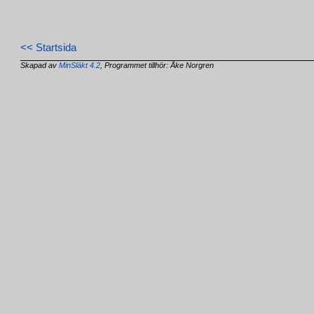
<< Startsida
Skapad av
MinSläkt 4.2
, Programmet tillhör: Åke Norgren