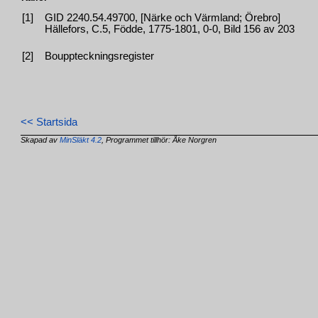
[1]
GID 2240.54.49700, [Närke och Värmland; Örebro]
Hällefors, C.5, Födde, 1775-1801, 0-0, Bild 156 av 203
[2]
Bouppteckningsregister
<< Startsida
Skapad av
MinSläkt 4.2
, Programmet tillhör: Åke Norgren