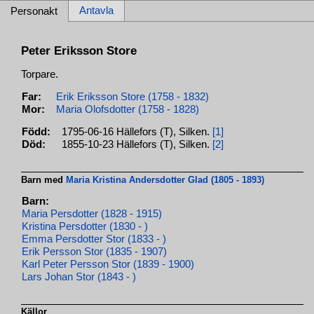
Antavla
Personakt
Peter Eriksson Store
Torpare.
Far:
Erik Eriksson Store (1758 - 1832)
Mor:
Maria Olofsdotter (1758 - 1828)
Född:
1795-06-16 Hällefors (T), Silken.
[1]
Död:
1855-10-23 Hällefors (T), Silken.
[2]
Barn med
Maria Kristina Andersdotter Glad (1805 - 1893)
Barn:
Maria Persdotter (1828 - 1915)
Kristina Persdotter (1830 - )
Emma Persdotter Stor (1833 - )
Erik Persson Stor (1835 - 1907)
Karl Peter Persson Stor (1839 - 1900)
Lars Johan Stor (1843 - )
Källor