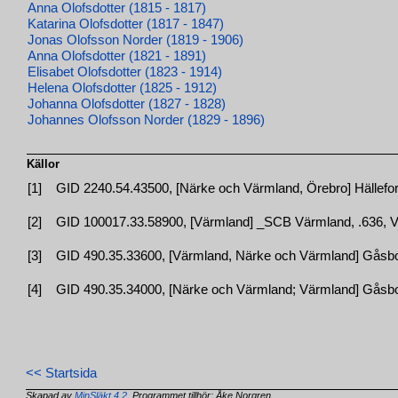
Anna Olofsdotter (1815 - 1817)
Katarina Olofsdotter (1817 - 1847)
Jonas Olofsson Norder (1819 - 1906)
Anna Olofsdotter (1821 - 1891)
Elisabet Olofsdotter (1823 - 1914)
Helena Olofsdotter (1825 - 1912)
Johanna Olofsdotter (1827 - 1828)
Johannes Olofsson Norder (1829 - 1896)
Källor
[1]
GID 2240.54.43500, [Närke och Värmland, Örebro] Hällefors
[2]
GID 100017.33.58900, [Värmland] _SCB Värmland, .636, Vig
[3]
GID 490.35.33600, [Värmland, Närke och Värmland] Gåsborn
[4]
GID 490.35.34000, [Närke och Värmland; Värmland] Gåsborn
<< Startsida
Skapad av
MinSläkt 4.2
, Programmet tillhör: Åke Norgren