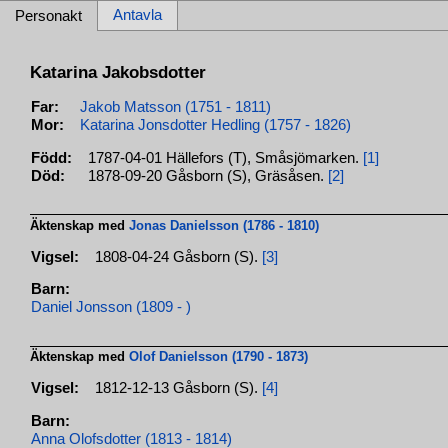
Antavla
Personakt
Katarina Jakobsdotter
Far:
Jakob Matsson (1751 - 1811)
Mor:
Katarina Jonsdotter Hedling (1757 - 1826)
Född:
1787-04-01 Hällefors (T), Småsjömarken.
[1]
Död:
1878-09-20 Gåsborn (S), Gräsåsen.
[2]
Äktenskap med
Jonas Danielsson (1786 - 1810)
Vigsel:
1808-04-24 Gåsborn (S).
[3]
Barn:
Daniel Jonsson (1809 - )
Äktenskap med
Olof Danielsson (1790 - 1873)
Vigsel:
1812-12-13 Gåsborn (S).
[4]
Barn:
Anna Olofsdotter (1813 - 1814)