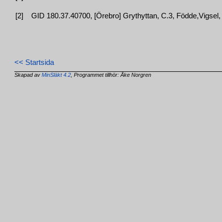
[2]
GID 180.37.40700, [Örebro] Grythyttan, C.3, Födde,Vigsel,
<< Startsida
Skapad av
MinSläkt 4.2
, Programmet tillhör: Åke Norgren