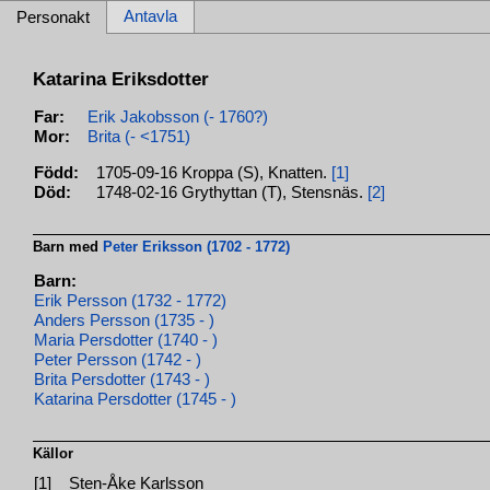
Antavla
Personakt
Katarina Eriksdotter
Far:
Erik Jakobsson (- 1760?)
Mor:
Brita (- <1751)
Född:
1705-09-16 Kroppa (S), Knatten.
[1]
Död:
1748-02-16 Grythyttan (T), Stensnäs.
[2]
Barn med
Peter Eriksson (1702 - 1772)
Barn:
Erik Persson (1732 - 1772)
Anders Persson (1735 - )
Maria Persdotter (1740 - )
Peter Persson (1742 - )
Brita Persdotter (1743 - )
Katarina Persdotter (1745 - )
Källor
[1]
Sten-Åke Karlsson