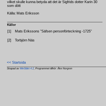
vilket skulle kunna betyda att det är Sigfrids dotter Karin 30
som dött
Källa: Mats Eriksson
Källor
[1]
Mats Erikssons "Säfsen personförteckning -1725"
[2]
Torbjörn Näs
<< Startsida
Skapad av
MinSläkt 4.2
, Programmet tillhör: Åke Norgren