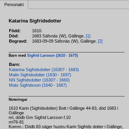
Personakt
Katarina Sigfridsdotter
Född:
1610.
Död:
1683 Säfsnäs (W), Gällinge.
[1]
Begravd:
1683-09-09 Säfsnäs (W), Gällinge.
[2]
Barn med
Sigfrid Larsson (1610 - 1675)
Barn:
Katarina Sigfridsdotter (1630? - 1683)
Malin Sigfridsdotter (1630 - 1697)
NN Sigfridsdotter (1630? - 1660)
Mats Sigfridsson (1640 - 1687)
Noteringar
1610 Karin (Sigfridsdotter) Bott i Gällinge 44-83, död 1683 i
Gällinge
ml, dödb Gm Sigfrid Larsson f.10
ml76-81
Komm.: Dödb 83 säger hustru Karin Sigfrids dotter i Gällinge,