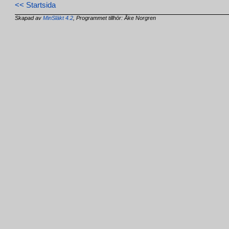
<< Startsida
Skapad av
MinSläkt 4.2
, Programmet tillhör: Åke Norgren