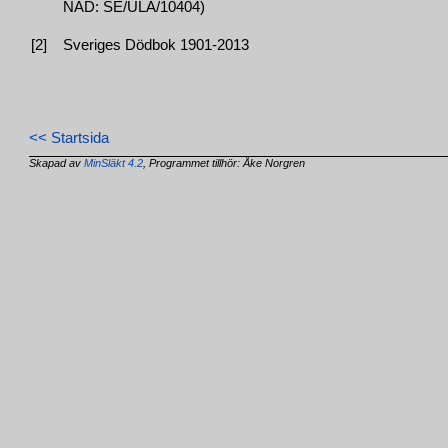
NAD: SE/ULA/10404)
[2]
Sveriges Dödbok 1901-2013
<< Startsida
Skapad av
MinSläkt 4.2
, Programmet tillhör: Åke Norgren