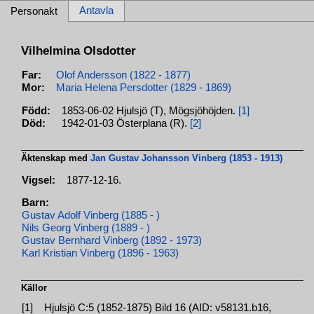
Antavla
Personakt
Vilhelmina Olsdotter
Far:
Olof Andersson (1822 - 1877)
Mor:
Maria Helena Persdotter (1829 - 1869)
Född:
1853-06-02 Hjulsjö (T), Mögsjöhöjden.
[1]
Död:
1942-01-03 Österplana (R).
[2]
Äktenskap med
Jan Gustav Johansson Vinberg (1853 - 1913)
Vigsel:
1877-12-16.
Barn:
Gustav Adolf Vinberg (1885 - )
Nils Georg Vinberg (1889 - )
Gustav Bernhard Vinberg (1892 - 1973)
Karl Kristian Vinberg (1896 - 1963)
Källor
[1]
Hjulsjö C:5 (1852-1875) Bild 16 (AID: v58131.b16,