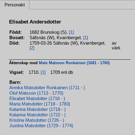
Personakt
Elisabet Andersdotter
Född:
1682 Brunskog (S).
[1]
Bosatt:
Säfsnäs (W), Kvarnberget.
[1]
Död:
1759-03-26 Säfsnäs (W), Kvarnberget.
av
[2]
värk
Äktenskap med
Mats Matsson Ronkainen (1681 - 1760)
Vigsel:
1710.
[1]
1709 enl db
Barn:
Annika Matsdotter Ronkainen (1711 - )
Olof Matsson (1713 - 1770)
Elisabet Matsdotter (1716 - )
Maria Matsdotter (1718 - 1783)
Katarina Matsdotter (1718 - )
Katarina Matsdotter (1722 - )
Kristina Matsdotter (1726 - )
Justina Matsdotter (1729 - 1774)