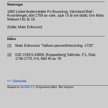
Noteringar
1682 Lisbet Andersdotter Fo Brunskog, Värmland Bott i
Kvarnberget; död 1759 av värk, sjuk i 5 år enl dödb; Gm Mats
Matson f.81 år 10.
(Källa: Mats Eriksson)
Källor
[1]
Mats Erikssons "Säfsen personförteckning -1725"
[2]
GID 2159.5.43800, [Kopparberg] Säfsnäs, F.1, Död,
1736-1775, 0-0, Bild 40 av 78
<< Startsida
Skapad av
MinSläkt 4.2
, Programmet tillhör: Åke Norgren