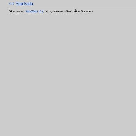
<< Startsida
Skapad av
MinSläkt 4.2
, Programmet tillhör: Åke Norgren