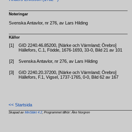
Noteringar
Svenska Antavlor, nr 276, av Lars Hilding
Källor
[1]
GID 2240.46.85200, [Närke och Värmland; Örebro]
Hällefors, C.1, Födde, 1676-1693, 33-0, Bild 21 av 101
[2]
Svenska Antavlor, nr 276, av Lars Hilding
[3]
GID 2240.20.37200, [Närke och Värmland; Örebro]
Hällefors, F.1, Vigsel, 1737-1765, 0-0, Bild 62 av 167
<< Startsida
Skapad av
MinSläkt 4.2
, Programmet tillhör: Åke Norgren