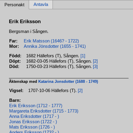
Antavla
Personakt
Erik Eriksson
Bergsman i Sången.
Far:
Erik Matsson (1646? - 1722)
Mor:
Annika Jönsdotter (1655 - 1741)
Född:
1682 Hällefors (T), Sången.
[1]
Döpt:
1682-03-05 Hällefors (T), Sången.
[2]
Död:
1750-03-23 Hällefors (T), Sången.
[3]
Äktenskap med
Katarina Jonsdotter (1688 - 1749)
Vigsel:
1707-10-06 Hällefors (T).
[2]
Barn:
Erik Eriksson (1712 - 1777)
Margareta Eriksdotter (1715 - 1773)
Anna Eriksdotter (1717 - )
Jonas Eriksson (1722 - )
Mats Eriksson (1726 - )
Anders Eriksson (1732 - )