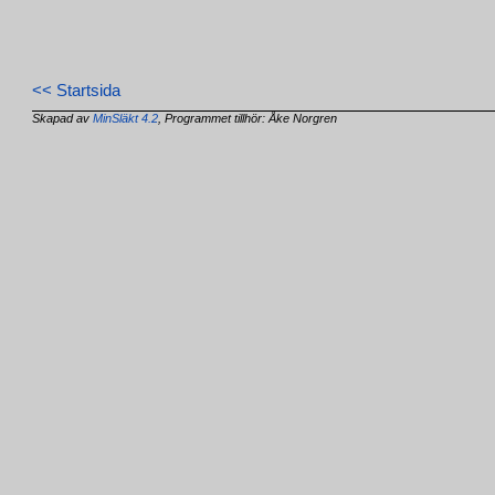
<< Startsida
Skapad av
MinSläkt 4.2
, Programmet tillhör: Åke Norgren