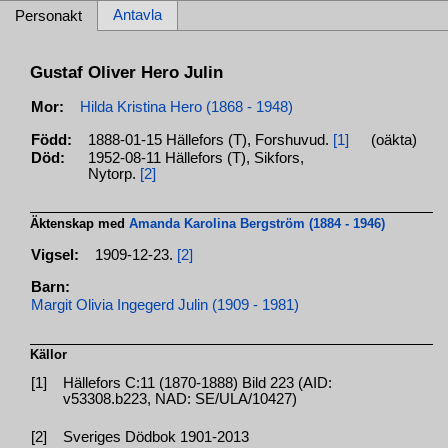
Antavla
Personakt
Gustaf Oliver Hero Julin
Mor:
Hilda Kristina Hero (1868 - 1948)
Född:
1888-01-15 Hällefors (T), Forshuvud.
[1]
(oäkta)
Död:
1952-08-11 Hällefors (T), Sikfors,
Nytorp.
[2]
Äktenskap med
Amanda Karolina Bergström (1884 - 1946)
Vigsel:
1909-12-23.
[2]
Barn:
Margit Olivia Ingegerd Julin (1909 - 1981)
Källor
[1]
Hällefors C:11 (1870-1888) Bild 223 (AID:
v53308.b223, NAD: SE/ULA/10427)
[2]
Sveriges Dödbok 1901-2013