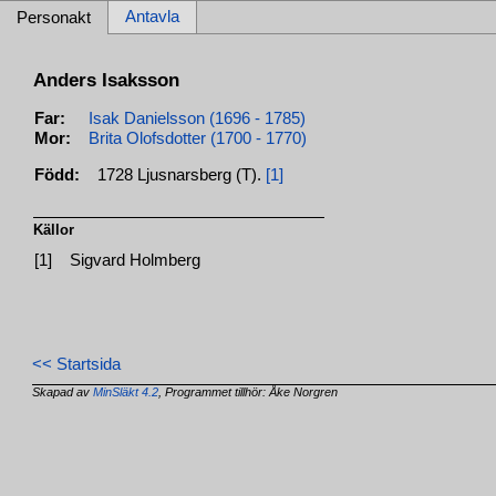
Antavla
Personakt
Anders Isaksson
Far:
Isak Danielsson (1696 - 1785)
Mor:
Brita Olofsdotter (1700 - 1770)
Född:
1728 Ljusnarsberg (T).
[1]
Källor
[1]
Sigvard Holmberg
<< Startsida
Skapad av
MinSläkt 4.2
, Programmet tillhör: Åke Norgren