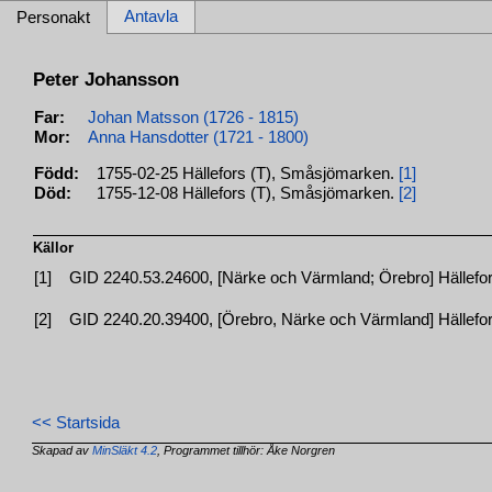
Antavla
Personakt
Peter Johansson
Far:
Johan Matsson (1726 - 1815)
Mor:
Anna Hansdotter (1721 - 1800)
Född:
1755-02-25 Hällefors (T), Småsjömarken.
[1]
Död:
1755-12-08 Hällefors (T), Småsjömarken.
[2]
Källor
[1]
GID 2240.53.24600, [Närke och Värmland; Örebro] Hällefors
[2]
GID 2240.20.39400, [Örebro, Närke och Värmland] Hällefors
<< Startsida
Skapad av
MinSläkt 4.2
, Programmet tillhör: Åke Norgren