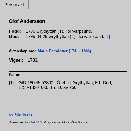
Personakt
Olof Andersson
Född:
1736 Grythyttan (T), Torrvarpsund.
Död:
1799-04-25 Grythyttan (T), Torrvarpsund.
[1]
Äktenskap med
Maria Persdotter (1741 - 1806)
Vigsel:
1783.
Källor
[1]
GID 180.45.53800, [Örebro] Grythyttan, F.1, Död,
1799-1820, 0-0, Bild 10 av 250
<< Startsida
Skapad av
MinSläkt 4.2
, Programmet tillhör: Åke Norgren