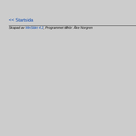
<< Startsida
Skapad av
MinSläkt 4.2
, Programmet tillhör: Åke Norgren