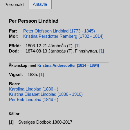
Antavla
Personakt
Per Persson Lindblad
Far:
Peter Olofsson Lindblad (1773 - 1845)
Mor:
Kristina Persdotter Ramberg (1782 - 1814)
Född:
1808-12-21 Järnboås (T).
[1]
Död:
1874-08-13 Järnboås (T), Finnshyttan.
[1]
Äktenskap med
Kristina Andersdotter (1814 - 1894)
Vigsel:
1835.
[1]
Barn:
Karolina Lindblad (1836 - )
Kristina Elisabet Lindblad (1836 - 1910)
Per Erik Lindblad (1849 - )
Källor
[1]
Sveriges Dödbok 1860-2017