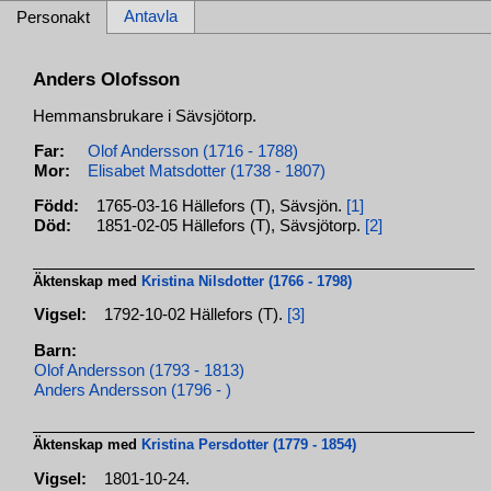
Antavla
Personakt
Anders Olofsson
Hemmansbrukare i Sävsjötorp.
Far:
Olof Andersson (1716 - 1788)
Mor:
Elisabet Matsdotter (1738 - 1807)
Född:
1765-03-16 Hällefors (T), Sävsjön.
[1]
Död:
1851-02-05 Hällefors (T), Sävsjötorp.
[2]
Äktenskap med
Kristina Nilsdotter (1766 - 1798)
Vigsel:
1792-10-02 Hällefors (T).
[3]
Barn:
Olof Andersson (1793 - 1813)
Anders Andersson (1796 - )
Äktenskap med
Kristina Persdotter (1779 - 1854)
Vigsel:
1801-10-24.