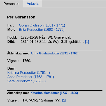
Antavla
Personakt
Per Göransson
Far:
Göran Olofsson (1691 - 1771)
Mor:
Brita Persdotter (1693 - 1775)
Född:
1728-11-28 Nås (W), Gravendal.
Död:
1814-01-23 Säfsnäs (W), Gällingshöjden.
[1]
Äktenskap med
Anna Gustavsdotter (1741 - 1766)
Vigsel:
1760.
Barn:
Kristina Persdotter (1761 - )
Anna Persdotter (1763 - 1781)
Sara Persdotter (1766 - )
Äktenskap med
Katarina Matsdotter (1737 - 1806)
Vigsel:
1767-09-27 Säfsnäs (W).
[2]