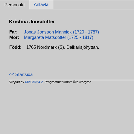
Antavla
Personakt
Kristina Jonsdotter
Far:
Jonas Jonsson Mannick (1720 - 1787)
Mor:
Margareta Matsdotter (1725 - 1817)
Född:
1765 Nordmark (S), Dalkarlsjöhyttan.
<< Startsida
Skapad av
MinSläkt 4.2
, Programmet tillhör: Åke Norgren