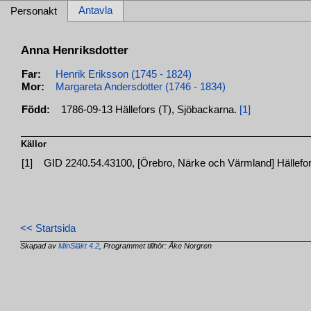
Antavla
Personakt
Anna Henriksdotter
Far:
Henrik Eriksson (1745 - 1824)
Mor:
Margareta Andersdotter (1746 - 1834)
Född:
1786-09-13 Hällefors (T), Sjöbackarna.
[1]
Källor
[1]
GID 2240.54.43100, [Örebro, Närke och Värmland] Hällefors
<< Startsida
Skapad av
MinSläkt 4.2
, Programmet tillhör: Åke Norgren