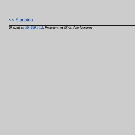
<< Startsida
Skapad av
MinSläkt 4.2
, Programmet tillhör: Åke Norgren