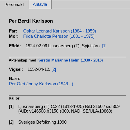
Antavla
Personakt
Per Bertil Karlsson
Far:
Oskar Leonard Karlsson (1884 - 1959)
Mor:
Frida Charlotta Persson (1881 - 1975)
Född:
1924-02-06 Ljusnarsberg (T), Spjuttjärn.
[1]
Äktenskap med
Kerstin Marianne Hjelm (1930 - 2013)
Vigsel:
1952-04-12.
[2]
Barn:
Per Gert Jonny Karlsson (1948 - )
Källor
[1]
Ljusnarsberg (T) C:22 (1913-1925) Bild 3150 / sid 309
(AID: v146508.b3150.s309, NAD: SE/ULA/10860)
[2]
Sveriges Befolkning 1990