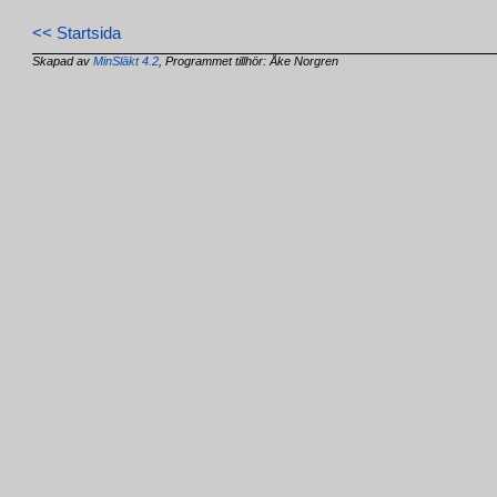
<< Startsida
Skapad av
MinSläkt 4.2
, Programmet tillhör: Åke Norgren