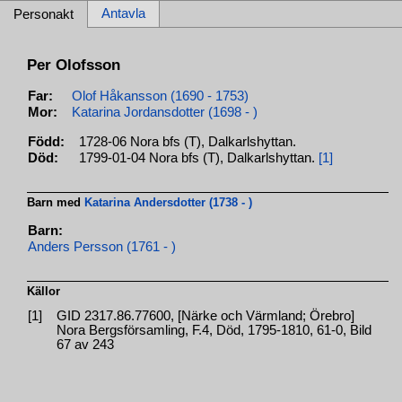
Antavla
Personakt
Per Olofsson
Far:
Olof Håkansson (1690 - 1753)
Mor:
Katarina Jordansdotter (1698 - )
Född:
1728-06 Nora bfs (T), Dalkarlshyttan.
Död:
1799-01-04 Nora bfs (T), Dalkarlshyttan.
[1]
Barn med
Katarina Andersdotter (1738 - )
Barn:
Anders Persson (1761 - )
Källor
[1]
GID 2317.86.77600, [Närke och Värmland; Örebro]
Nora Bergsförsamling, F.4, Död, 1795-1810, 61-0, Bild
67 av 243