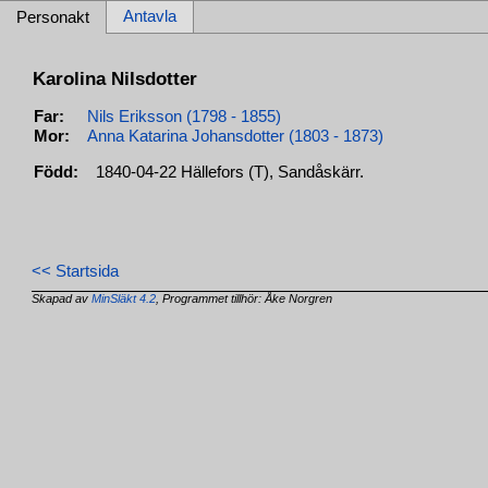
Antavla
Personakt
Karolina Nilsdotter
Far:
Nils Eriksson (1798 - 1855)
Mor:
Anna Katarina Johansdotter (1803 - 1873)
Född:
1840-04-22 Hällefors (T), Sandåskärr.
<< Startsida
Skapad av
MinSläkt 4.2
, Programmet tillhör: Åke Norgren