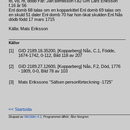
fb, vb, hf, dödb Far: Jan Bertilsson f.82 Gm Lars Eriksson
f.16 år 56
Enl domb 68 talas om en kopparkittel Enl domb 69 talas om
en skuld 51 daler Enl domb 70 har hon ökat skulden Enl Nås
dödb född 17 mars 1715
Källa: Mats Eriksson
Källor
[1]
GID 2189.18.35200, [Kopparberg] Nås, C.1, Födde,
1674-1742, 0-112, Bild 118 av 207
[2]
GID 2189.27.12600, [Kopparberg] Nås, F.2, Död, 1776
- 1809, 0-0, Bild 78 av 103
[3]
Mats Erikssons "Säfsen personförteckning -1725"
<< Startsida
Skapad av
MinSläkt 4.2
, Programmet tillhör: Åke Norgren