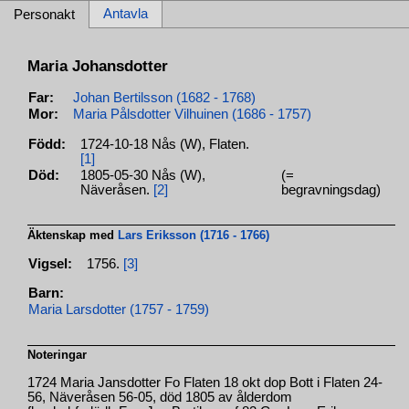
Antavla
Personakt
Maria Johansdotter
Far:
Johan Bertilsson (1682 - 1768)
Mor:
Maria Pålsdotter Vilhuinen (1686 - 1757)
Född:
1724-10-18 Nås (W), Flaten.
[1]
Död:
1805-05-30 Nås (W),
(=
Näveråsen.
[2]
begravningsdag)
Äktenskap med
Lars Eriksson (1716 - 1766)
Vigsel:
1756.
[3]
Barn:
Maria Larsdotter (1757 - 1759)
Noteringar
1724 Maria Jansdotter Fo Flaten 18 okt dop Bott i Flaten 24-
56, Näveråsen 56-05, död 1805 av ålderdom