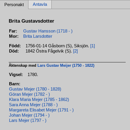
Antavla
Personakt
Brita Gustavsdotter
Far:
Gustav Hansson (1718 - )
Mor:
Brita Larsdotter
Född:
1756-01-14 Gåsborn (S), Siksjön.
[1]
Död:
1842 Östra Fågelvik (S).
[2]
Äktenskap med
Lars Gustav Meijer (1750 - 1822)
Vigsel:
1780.
Barn:
Gustav Mejer (1780 - 1828)
Göran Mejer (1782 - )
Klara Maria Mejer (1785 - 1862)
Sara Anna Mejer (1788 - )
Margareta Elisabet Mejer (1791 - )
Johan Mejer (1794 - )
Lars Mejer (1797 - )