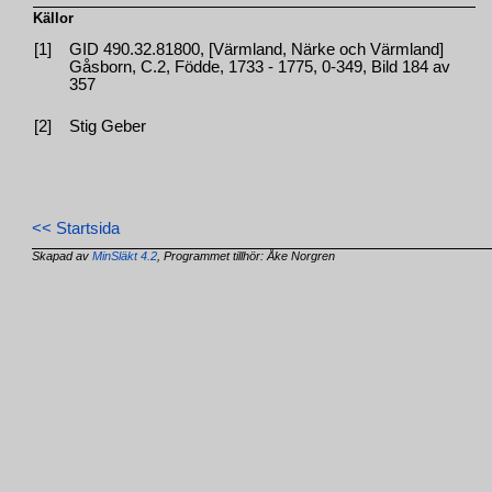
Källor
[1]
GID 490.32.81800, [Värmland, Närke och Värmland]
Gåsborn, C.2, Födde, 1733 - 1775, 0-349, Bild 184 av
357
[2]
Stig Geber
<< Startsida
Skapad av
MinSläkt 4.2
, Programmet tillhör: Åke Norgren