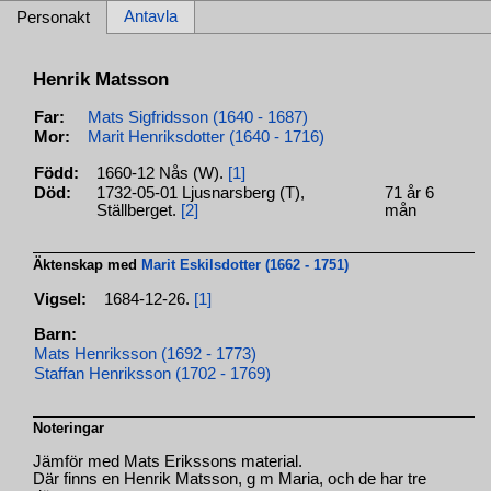
Antavla
Personakt
Henrik Matsson
Far:
Mats Sigfridsson (1640 - 1687)
Mor:
Marit Henriksdotter (1640 - 1716)
Född:
1660-12 Nås (W).
[1]
Död:
1732-05-01 Ljusnarsberg (T),
71 år 6
Ställberget.
[2]
mån
Äktenskap med
Marit Eskilsdotter (1662 - 1751)
Vigsel:
1684-12-26.
[1]
Barn:
Mats Henriksson (1692 - 1773)
Staffan Henriksson (1702 - 1769)
Noteringar
Jämför med Mats Erikssons material.
Där finns en Henrik Matsson, g m Maria, och de har tre