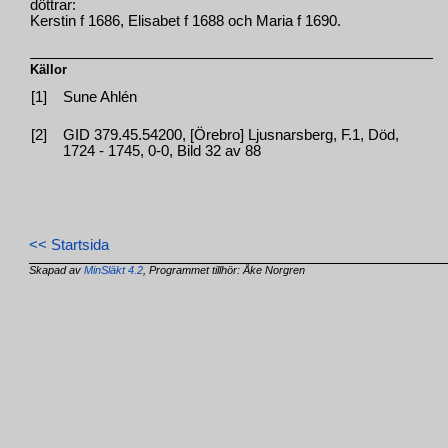
döttrar:
Kerstin f 1686, Elisabet f 1688 och Maria f 1690.
Källor
[1]
Sune Ahlén
[2]
GID 379.45.54200, [Örebro] Ljusnarsberg, F.1, Död,
1724 - 1745, 0-0, Bild 32 av 88
<< Startsida
Skapad av
MinSläkt 4.2
, Programmet tillhör: Åke Norgren