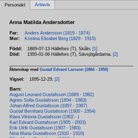
Antavla
Personakt
Anna Matilda Andersdotter
Far:
Anders Andersson (1819 - 1874)
Mor:
Kristina Elisabet Berg (1829 - 1915)
Född:
1869-07-13 Hällefors (T), Skåln.
[1]
Död:
1955-01-06 Hällefors (T), Sävsjögårdarna.
[2]
Äktenskap med
Gustaf Edvard Larsson (1866 - 1950)
Vigsel:
1895-12-29.
[2]
Barn:
August Leonard Gustafsson (1889 - 1982)
Agnes Sofia Gustafsson (1894 - 1983)
Johan Alfred Gustafsson (1897 - 1987)
Gustaf Bernhard Gustafsson (1900 - 1954)
Klara Viktoria Gustafsson (1902 - )
Karl Edvard Gustafsson (1905 - 2003)
Erik Ulrik Gustafsson (1907 - 1983)
Nina Maria Gustafsson (1910 - 1910)