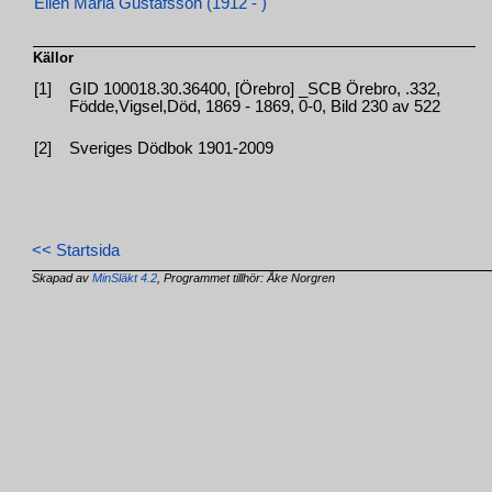
Ellen Maria Gustafsson (1912 - )
Källor
[1]
GID 100018.30.36400, [Örebro] _SCB Örebro, .332,
Födde,Vigsel,Död, 1869 - 1869, 0-0, Bild 230 av 522
[2]
Sveriges Dödbok 1901-2009
<< Startsida
Skapad av
MinSläkt 4.2
, Programmet tillhör: Åke Norgren