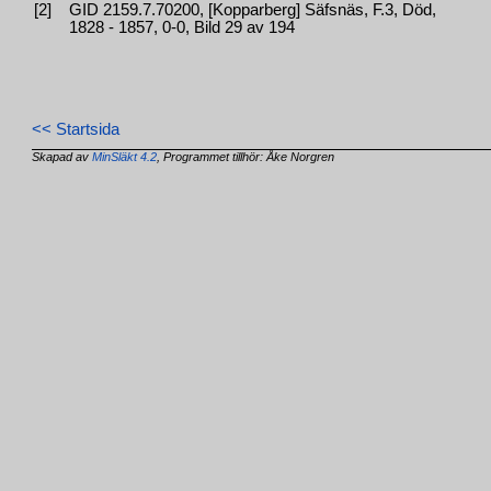
[2]
GID 2159.7.70200, [Kopparberg] Säfsnäs, F.3, Död,
1828 - 1857, 0-0, Bild 29 av 194
<< Startsida
Skapad av
MinSläkt 4.2
, Programmet tillhör: Åke Norgren