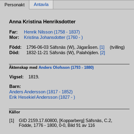
Antavla
Personakt
Anna Kristina Henriksdotter
Far:
Henrik Nilsson (1758 - 1837)
Mor:
Kristina Johansdotter (1760 - )
Född:
1796-06-03 Säfsnäs (W), Jägaråsen.
[1]
(tvilling)
Död:
1832-11-21 Säfsnäs (W), Palahöjden.
[2]
Äktenskap med
Anders Olofsson (1793 - 1880)
Vigsel:
1819.
Barn:
Anders Andersson (1817 - 1852)
Erik Hesekiel Andersson (1827 - )
Källor
[1]
GID 2159.17.60800, [Kopparberg] Säfsnäs, C.2,
Födde, 1776 - 1800, 0-0, Bild 91 av 116