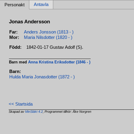
Antavla
Personakt
Jonas Andersson
Far:
Anders Jonsson (1813 - )
Mor:
Maria Nilsdotter (1820 - )
Född:
1842-01-17 Gustav Adolf (S).
Barn med
Anna Kristina Eriksdotter (1846 - )
Barn:
Hulda Maria Jonasdotter (1872 - )
<< Startsida
Skapad av
MinSläkt 4.2
, Programmet tillhör: Åke Norgren