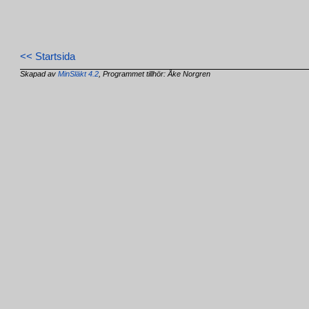
<< Startsida
Skapad av
MinSläkt 4.2
, Programmet tillhör: Åke Norgren