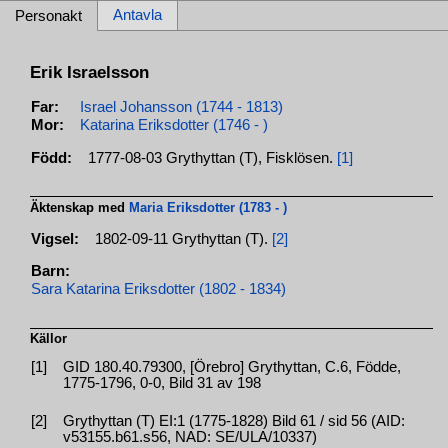
Antavla
Personakt
Erik Israelsson
Far:
Israel Johansson (1744 - 1813)
Mor:
Katarina Eriksdotter (1746 - )
Född:
1777-08-03 Grythyttan (T), Fisklösen.
[1]
Äktenskap med
Maria Eriksdotter (1783 - )
Vigsel:
1802-09-11 Grythyttan (T).
[2]
Barn:
Sara Katarina Eriksdotter (1802 - 1834)
Källor
[1]
GID 180.40.79300, [Örebro] Grythyttan, C.6, Födde,
1775-1796, 0-0, Bild 31 av 198
[2]
Grythyttan (T) EI:1 (1775-1828) Bild 61 / sid 56 (AID:
v53155.b61.s56, NAD: SE/ULA/10337)