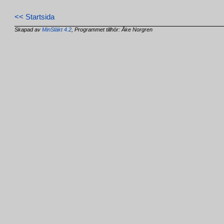
<< Startsida
Skapad av
MinSläkt 4.2
, Programmet tillhör: Åke Norgren