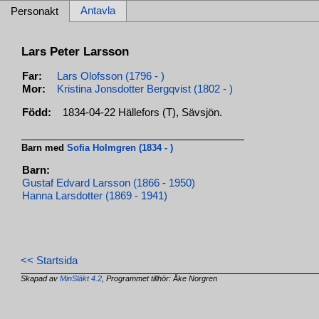
Antavla
Personakt
Lars Peter Larsson
Far:
Lars Olofsson (1796 - )
Mor:
Kristina Jonsdotter Bergqvist (1802 - )
Född:
1834-04-22 Hällefors (T), Sävsjön.
Barn med
Sofia Holmgren (1834 - )
Barn:
Gustaf Edvard Larsson (1866 - 1950)
Hanna Larsdotter (1869 - 1941)
<< Startsida
Skapad av
MinSläkt 4.2
, Programmet tillhör: Åke Norgren