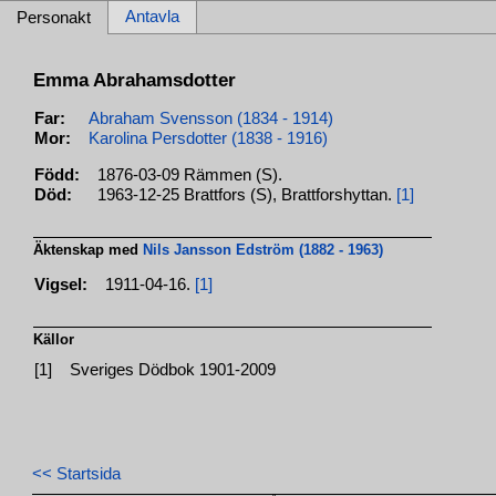
Antavla
Personakt
Emma Abrahamsdotter
Far:
Abraham Svensson (1834 - 1914)
Mor:
Karolina Persdotter (1838 - 1916)
Född:
1876-03-09 Rämmen (S).
Död:
1963-12-25 Brattfors (S), Brattforshyttan.
[1]
Äktenskap med
Nils Jansson Edström (1882 - 1963)
Vigsel:
1911-04-16.
[1]
Källor
[1]
Sveriges Dödbok 1901-2009
<< Startsida