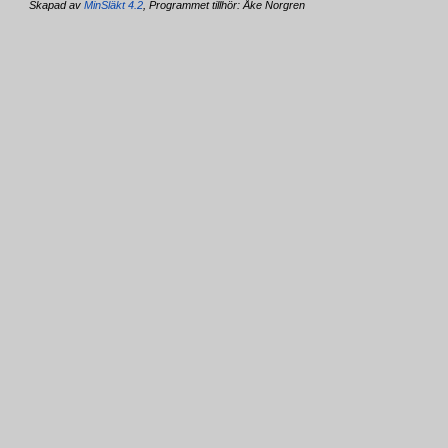
Skapad av
MinSläkt 4.2
, Programmet tillhör: Åke Norgren