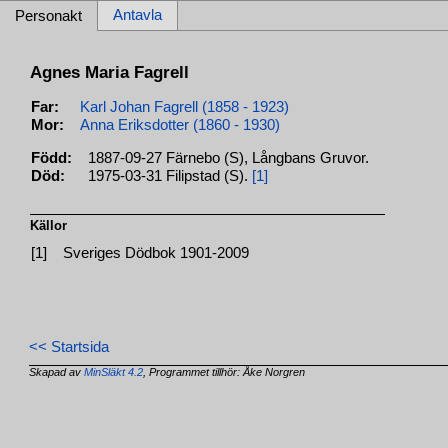
Antavla
Personakt
Agnes Maria Fagrell
Far:
Karl Johan Fagrell (1858 - 1923)
Mor:
Anna Eriksdotter (1860 - 1930)
Född:
1887-09-27 Färnebo (S), Långbans Gruvor.
Död:
1975-03-31 Filipstad (S).
[1]
Källor
[1]
Sveriges Dödbok 1901-2009
<< Startsida
Skapad av
MinSläkt 4.2
, Programmet tillhör: Åke Norgren