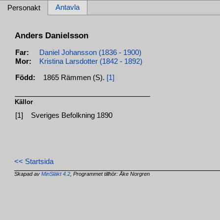
Antavla
Personakt
Anders Danielsson
Far:
Daniel Johansson (1836 - 1900)
Mor:
Kristina Larsdotter (1842 - 1892)
Född:
1865 Rämmen (S).
[1]
Källor
[1]
Sveriges Befolkning 1890
<< Startsida
Skapad av
MinSläkt 4.2
, Programmet tillhör: Åke Norgren