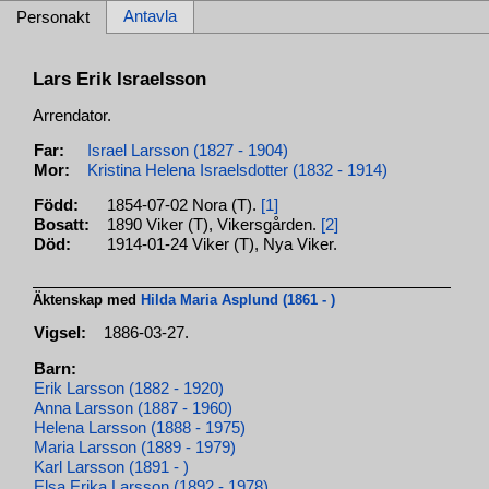
Antavla
Personakt
Lars Erik Israelsson
Arrendator.
Far:
Israel Larsson (1827 - 1904)
Mor:
Kristina Helena Israelsdotter (1832 - 1914)
Född:
1854-07-02 Nora (T).
[1]
Bosatt:
1890 Viker (T), Vikersgården.
[2]
Död:
1914-01-24 Viker (T), Nya Viker.
Äktenskap med
Hilda Maria Asplund (1861 - )
Vigsel:
1886-03-27.
Barn:
Erik Larsson (1882 - 1920)
Anna Larsson (1887 - 1960)
Helena Larsson (1888 - 1975)
Maria Larsson (1889 - 1979)
Karl Larsson (1891 - )
Elsa Erika Larsson (1892 - 1978)