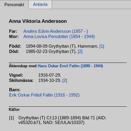
Antavla
Personakt
Anna Viktoria Andersson
Far:
Anders Edvin Andersson (1857 - )
Mor:
Anna Lovisa Persdotter (1854 - 1944)
Född:
1894-08-09 Grythyttan (T), Hammarn.
[1]
Död:
1985-02-23 Grythyttan (T).
[2]
Äktenskap med
Hans Oskar Emil Faltin (1890 - 1944)
Vigsel:
1916-07-29.
Skilsmässa:
1934-10-29.
[2]
Barn:
Erik Oskar Fritiof Faltin (1916 - 1992)
Källor
[1]
Grythyttan (T) CI:13 (1889-1894) Bild 71 (AID:
v65320.b71, NAD: SE/ULA/10337)