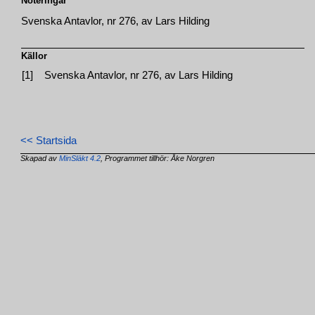
Noteringar
Svenska Antavlor, nr 276, av Lars Hilding
Källor
[1]
Svenska Antavlor, nr 276, av Lars Hilding
<< Startsida
Skapad av
MinSläkt 4.2
, Programmet tillhör: Åke Norgren