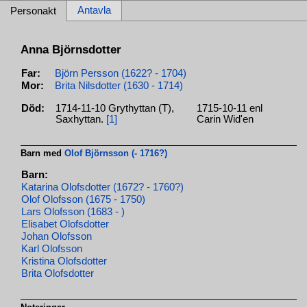
Antavla
Personakt
Anna Björnsdotter
Far:
Björn Persson (1622? - 1704)
Mor:
Brita Nilsdotter (1630 - 1714)
Död:
1714-11-10 Grythyttan (T),
1715-10-11 enl
Saxhyttan.
[1]
Carin Wid'en
Barn med
Olof Björnsson (- 1716?)
Barn:
Katarina Olofsdotter (1672? - 1760?)
Olof Olofsson (1675 - 1750)
Lars Olofsson (1683 - )
Elisabet Olofsdotter
Johan Olofsson
Karl Olofsson
Kristina Olofsdotter
Brita Olofsdotter