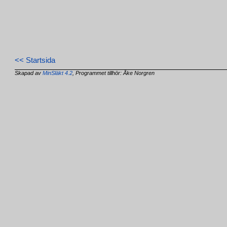
<< Startsida
Skapad av
MinSläkt 4.2
, Programmet tillhör: Åke Norgren